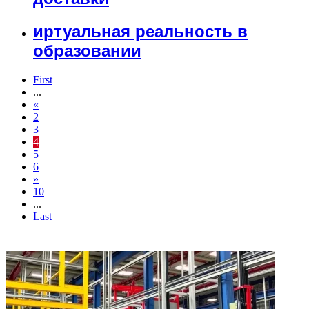
иртуальная реальность в
образовании
First
...
«
2
3
4
5
6
»
10
...
Last
ФОТОГАЛЕРЕЯ