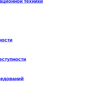
ационной техники
ности
еступности
ледований