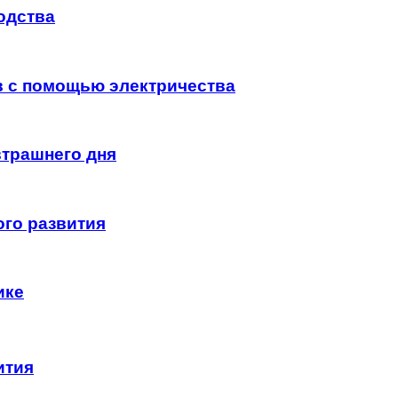
одства
 с помощью электричества
втрашнего дня
ого развития
ике
ития