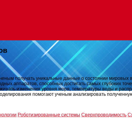
ов
еным получать уникальные данные о состоянии мировых в
дных аппаратов, способных достигать самых глубоких точе
еживать изменения уровня моря, температуры воды и распр
моделирования помогают ученым анализировать полученну
нологии
Роботизированные системы
Сверхпроводимость
С