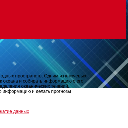
одных пространств. Одним из ключевых
к океана и собирать информацию о его
еделения океанических течений.
ю информацию и делать прогнозы
жатие данных