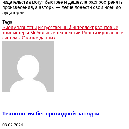
издательства могут быстрее и дешевле распространять
произведения, а авторы — легче донести свои идеи до
аудитории.
Tags
Биоимплантаты
Искусственный интеллект
Квантовые
компьютеры
Мобильные технологии
Роботизированные
системы
Сжатие данных
Facebook
Twitter
LinkedIn
Tumblr
Pinterest
Reddit
VKontakte
Odnoklassniki
Skype
WhatsApp
Telegram
Viber
Share
Print
via
Email
Related Articles
Технология беспроводной зарядки
08.02.2024