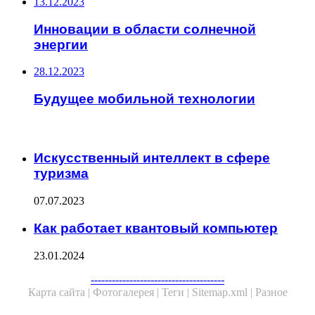
13.12.2023
Инновации в области солнечной
энергии
28.12.2023
Будущее мобильной технологии
ЧИТАЕМОЕ
Искусственный интеллект в сфере
туризма
07.07.2023
Как работает квантовый компьютер
23.01.2024
Facebook
Twitter
WhatsApp
Telegram
--------------------------------------
Карта сайта |
Фотогалерея |
Теги |
Sitemap.xml |
Разное