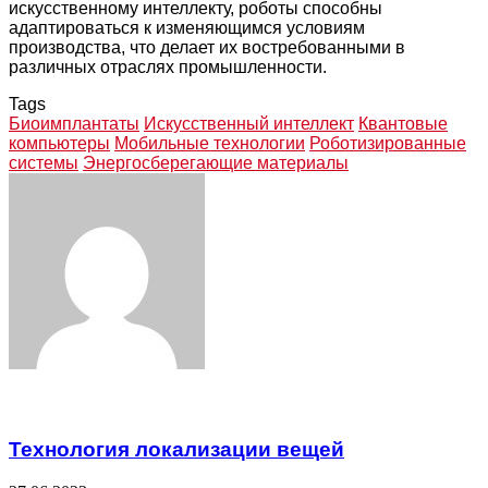
искусственному интеллекту, роботы способны
адаптироваться к изменяющимся условиям
производства, что делает их востребованными в
различных отраслях промышленности.
Tags
Биоимплантаты
Искусственный интеллект
Квантовые
компьютеры
Мобильные технологии
Роботизированные
системы
Энергосберегающие материалы
Facebook
Twitter
LinkedIn
Tumblr
Pinterest
Reddit
VKontakte
Odnoklassniki
Skype
WhatsApp
Telegram
Viber
Share
Print
via
Email
Related Articles
Технология локализации вещей