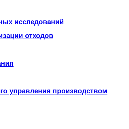
чных исследований
изации отходов
ания
ого управления производством