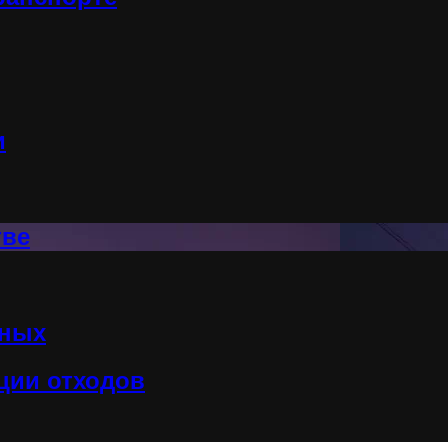
и
тве
нных
ции отходов