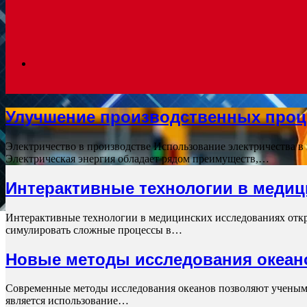
Search
Улучшение производственных проц
for
Электричество в производстве Использование электричества в
Электрическая энергия обладает рядом преимуществ,…
Интерактивные технологии в медиц
Интерактивные технологии в медицинских исследованиях откр
симулировать сложные процессы в…
Новые методы исследования океан
Современные методы исследования океанов позволяют ученым
является использование…