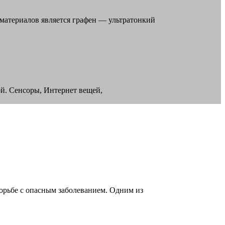
материалов является графен — ультратонкий
й. Сенсоры, Интернет вещей,
орьбе с опасным заболеванием. Одним из