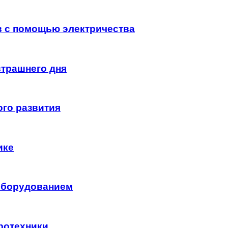
 с помощью электричества
втрашнего дня
ого развития
ике
оборудованием
ротехники