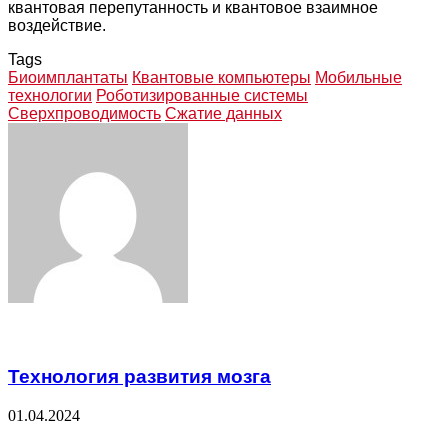
квантовая перепутанность и квантовое взаимное
воздействие.
Tags
Биоимплантаты
Квантовые компьютеры
Мобильные
технологии
Роботизированные системы
Сверхпроводимость
Сжатие данных
Facebook
Twitter
LinkedIn
Tumblr
Pinterest
Reddit
VKontakte
Odnoklassniki
Skype
WhatsApp
Telegram
Viber
Share
Print
via
Email
Related Articles
Технология развития мозга
01.04.2024